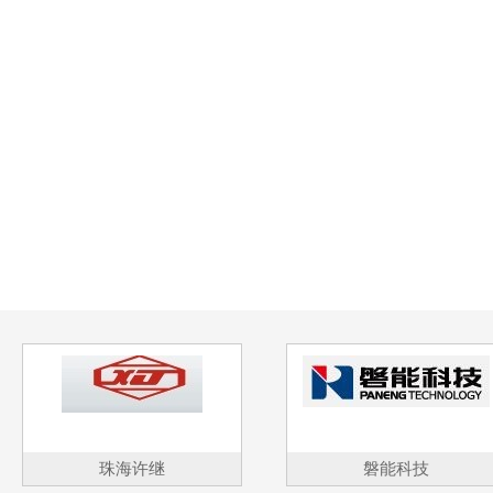
珠海许继
磐能科技