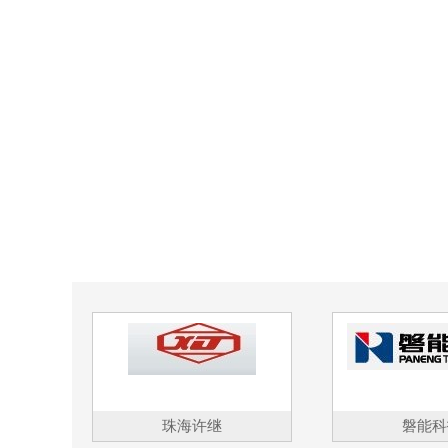
珠海许继
磐能科