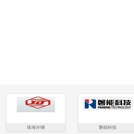
珠海许继
磐能科技