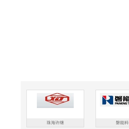
珠海许继
磐能科