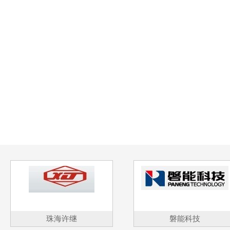
珠海许继
磐能科技