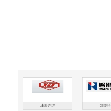
珠海许继
磐能科