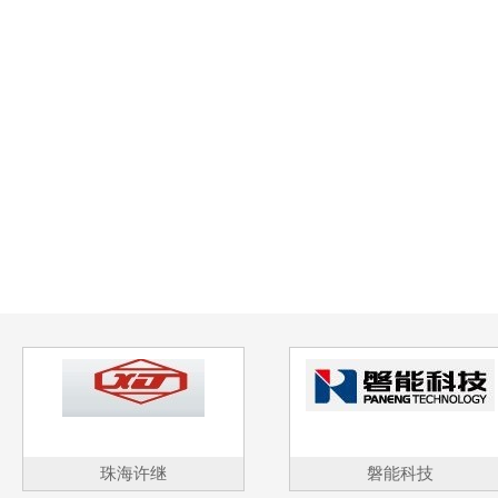
珠海许继
磐能科技