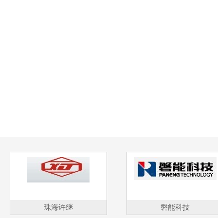
珠海许继
磐能科技