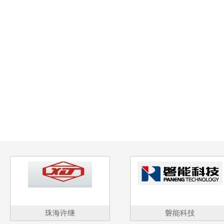
珠海许继
磐能科技